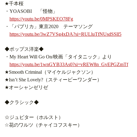
★千本桜
・YOASOBI 「怪物」
https://youtu.be/0MPSKEO78Fg
・
「パプリカ」東京2020 テーマソング
https://youtu.be/3wZ7VSg4xDA?si=RULluTfNUsdSSll5
◆ポップス洋楽◆
・My Heart Will Go On/映画「タイタニック」より
https://youtu.be/1wnGYB33As0?si=vREW8n_GvEPGZmTf
★Smooth Criminal（マイケルジャクソン）
★Isn’t She Lovely?（スティービーワンダー）
★オーシャンゼリゼ
◆クラシック◆
☆ジュピター（ホルスト）
☆花のワルツ（チャイコフスキー）