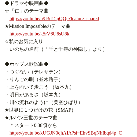
◆ドラマや映画曲◆
☆「仁」のテーマ曲
https://youtu.be/h9I3d15pQQc?feature=shared
★Mission Impossibleのテーマ曲
https://youtu.be/k5rV6U6sU8k
☆私のお気に入り
・いのちの名前（「千と千尋の神隠し」より）
◆ポップス歌謡曲◆
・つぐない（テレサテン）
・りんごの唄（並木路子）
・上を向いて歩こう （坂本九）
・明日があるさ（坂本九）
・川の流れのように（美空ひばり）
★世界に１つだけの花（SMAP）
★ルパン三世のテーマ曲
＊スタート0:38頃から
https://youtu.be/xUGJN0qhAIA?si=EhvSBqNhIbqd4p_C