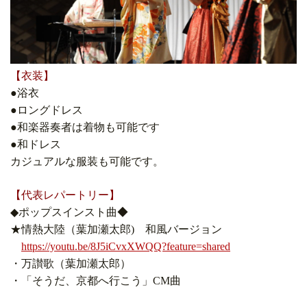
【衣装】
●浴衣
●ロングドレス
●和楽器奏者は着物も可能です
●和ドレス
カジュアルな服装も可能です。
【代表レパートリー】
◆ポップスインスト曲◆
★情熱大陸（葉加瀬太郎)
和風バージョン
https://youtu.be/8J5iCvxXWQQ?feature=shared
・万讃歌（葉加瀬太郎）
・「そうだ、京都へ行こう」CM曲