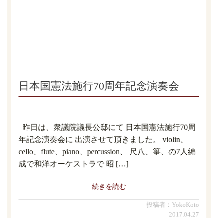
日本国憲法施行70周年記念演奏会
昨日は、衆議院議長公邸にて 日本国憲法施行70周
年記念演奏会に 出演させて頂きました。 violin、
cello、flute、piano、percussion、 尺八、箏、の7人編
成で和洋オーケストラで 昭 […]
続きを読む
投稿者：YokoKoto
2017.04.27