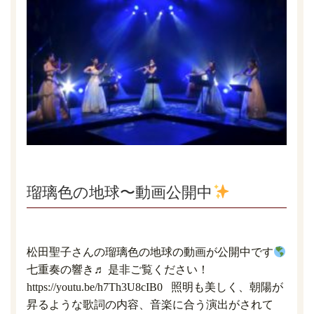
瑠璃色の地球〜動画公開中
松田聖子さんの瑠璃色の地球の動画が公開中です
七重奏の響き♬ 是非ご覧ください！
https://youtu.be/h7Th3U8cIB0 照明も美しく、朝陽が
昇るような歌詞の内容、音楽に合う演出がされて