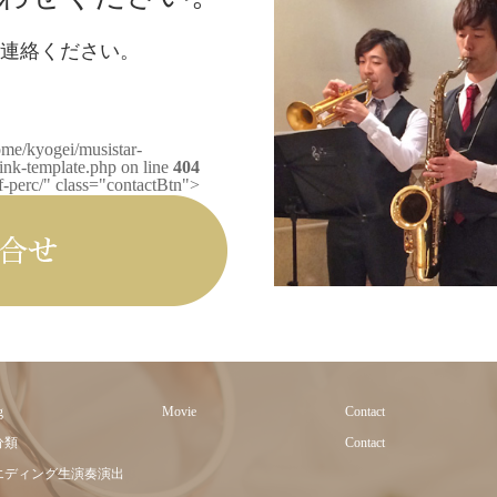
連絡ください。
ome/kyogei/musistar-
ink-template.php on line
404
pf-perc/" class="contactBtn">
g
Movie
Contact
分類
Contact
エディング生演奏演出