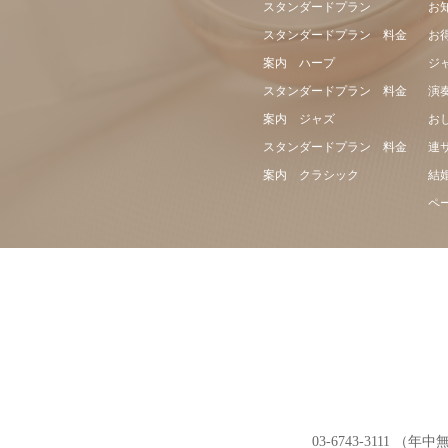
スタンダードプラン
お
スタンダードプラン 料金
お
案内 ハープ
ジ
スタンダードプラン 料金
演
案内 ジャズ
お
スタンダードプラン 料金
連
案内 クラシック
結
ペ
03-6743-311