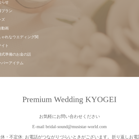
知らせ
得プラン
ャズ
奏動画
しゃれなウエディング関
サイト
婚式準備のお金の話
ーパーアイテム
Premium Wedding KYOGEI
お気軽にお問い合わせください
E-mail bridal-sound@musistar-world.com
1 （年中無休・不定休: お電話がつながりづらいときがございます。折り返し