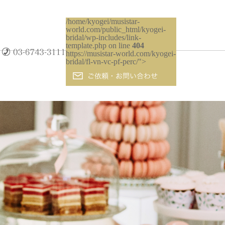
/home/kyogei/musistar-
world.com/public_html/kyogei-
bridal/wp-includes/link-
template.php on line
404
https://musistar-world.com/kyogei-
bridal/fl-vn-vc-pf-perc/">