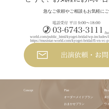
急なご依頼やご相談もお気軽にご
/h
world.com/public_html/kyogei-bridal/wp-includes/l
https://musistar-world.com/kyogei-bridal/fl-vn-vc-
Concept
Plan
Blo
オーダーメイドプラン
未
おまかせプラン
ウ