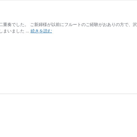
二重奏でした。 ご新婦様が以前にフルートのご経験がおありの方で、沢
ご
しまいました …
続きを読む
披
露
宴
演
奏
日
枝
あ
か
さ
か