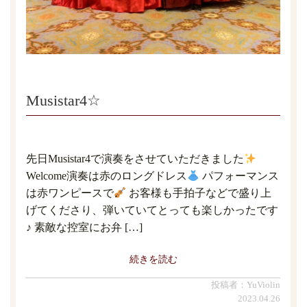
Musistar4☆
先日Musistar4で演奏をさせていただきました
Welcome演奏は赤のロングドレス
パフォーマンス
は赤ワンピースで
お客様も手拍子などで盛り上
げてくださり、弾いていてとっても楽しかったです
♪ 素敵な控室にお弁 […]
続きを読む
投稿者：YuViolin
2023.04.26