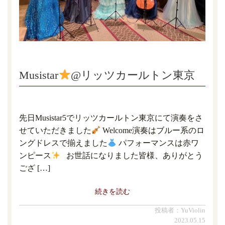
Musistar
@リッツカールトン東京
先日Musistar5でリッツカールトン東京にて演奏をさ
せていただきました
Welcome演奏はブルー系のロ
ングドレスで揃えました
パフォーマンスは赤ワ
ンピース
お世話になりました皆様、ありがとう
ござ […]
続きを読む
投稿者：YuViolin
2023.05.15