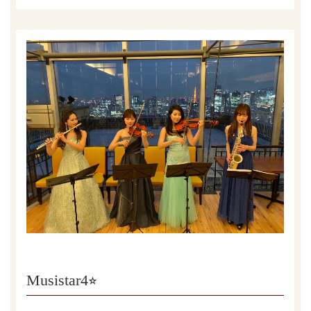
Musistar4⭐︎