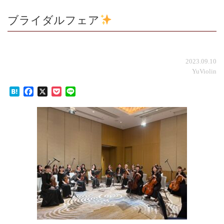
ブライダルフェア
2023.09.10
YuViolin
Hatena
Facebook
X
Pocket
Line