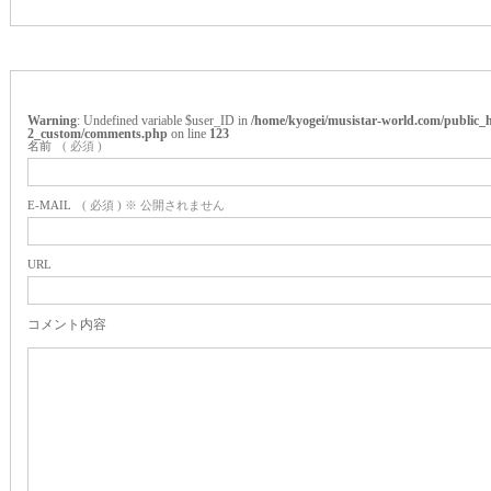
Warning
: Undefined variable $user_ID in
/home/kyogei/musistar-world.com/public_h
2_custom/comments.php
on line
123
名前
( 必須 )
E-MAIL
( 必須 ) ※ 公開されません
URL
コメント内容