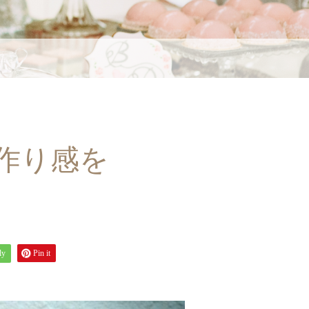
作り感を
ly
Pin it