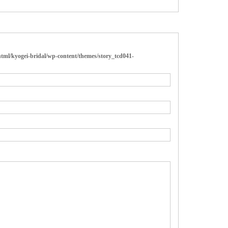
tml/kyogei-bridal/wp-content/themes/story_tcd041-