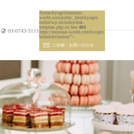
/home/kyogei/musistar-
world.com/public_html/kyogei-
bridal/wp-includes/link-
template.php on line
404
https://musistar-world.com/kyogei-
bridal/invitation/">