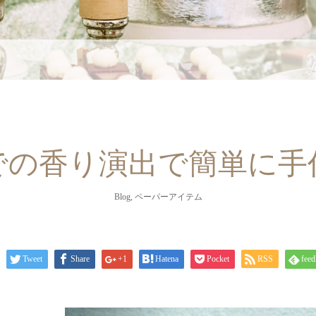
での香り演出で簡単に手
Blog
,
ペーパーアイテム
Tweet
Share
+1
Hatena
Pocket
RSS
feed