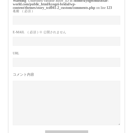
Warning
: Undefined variable $user_ID in
/home/kyogei/musistar-
world.com/public_html/kyogei-bridal/wp-
content/themes/story_tcd041-2_custom/comments.php
on line
123
名前
( 必須 )
E-MAIL
( 必須 ) ※ 公開されません
URL
コメント内容