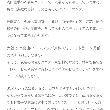
浅田選手の衣装もゴールドで、衣装からも演出していますね。
あとは素敵な笑顔、心のこもったパフォーマンス。
披露宴も、会場の雰囲気、ご新郎ご新婦様の衣装、装花、招待
状その他小物や装飾等、そして感謝の気持ち。全ての要素が一
つになって出来上がります。
弊社では楽曲のアレンジが無料です。（本番一ヶ月前
にお知らせください）
そして、衣装のお色リクエストも無料ですので、特殊な色でな
い限り、お花や会場に合わせてご希望のお色でうかがいますの
で、ご相談ください。
BGMというのは奥が深く、目立ちすぎてもいけないですし、
かといってあまり音楽を気にかけない方ですと「生演奏があっ
てもお食事や歓談に夢中で覚えていない…..」とおっしゃる方
がいらっしゃるのも寂しいですね。そういった方々にわかりや