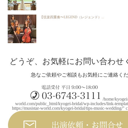
【弦楽四重奏〜LEGEND（レジェンド）...
どうぞ、お気軽にお問い合わせ
急なご依頼やご相談もお気軽にご連絡く
/home/kyogei/
world.com/public_html/kyogei-bridal/wp-includes/link-templa
https://musistar-world.com/kyogei-bridal/tips-music-wedding/" 