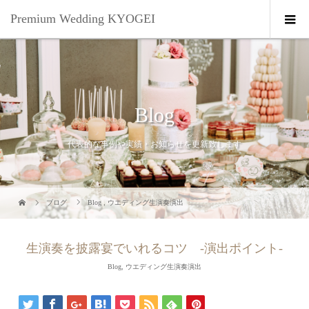
Premium Wedding KYOGEI
Blog
代表的な事例や実績・お知らせを更新致します
ブログ
Blog
,
ウエディング生演奏演出
生演奏を披露宴でいれるコツ -演出ポイント-
Blog
,
ウエディング生演奏演出