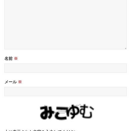
名前
※
メール
※