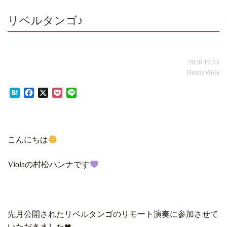
リベルタンゴ♪
2020.10.03
HannaViola
Hatena
Facebook
X
Pocket
Line
こんにちは
Violaの村松ハンナです
先月公開されたリベルタンゴのリモート演奏に参加させて
いただきました❤︎