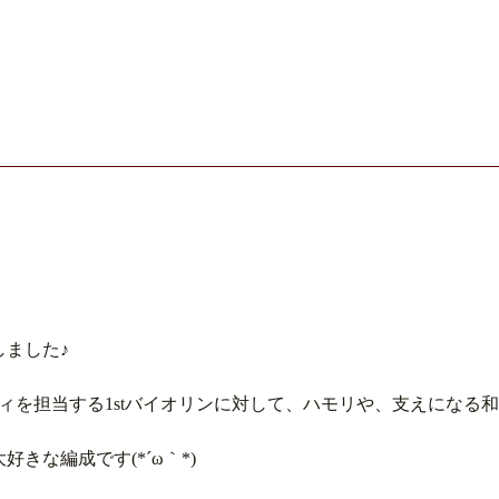
ました♪
ディを担当する1stバイオリンに対して、ハモリや、支えになる
きな編成です(*´ω｀*)