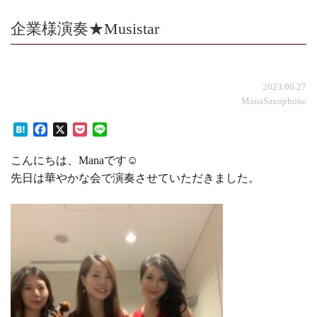
企業様演奏★Musistar
2023.06.27
ManaSaxophone
Hatena
Facebook
X
Pocket
Line
こんにちは、Manaです☺︎
先日は華やかな会で演奏させていただきました。