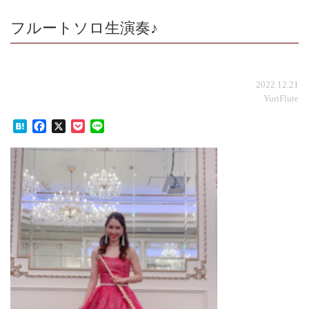
フルートソロ生演奏♪
2022.12.21
YuriFlute
Hatena
Facebook
X
Pocket
Line