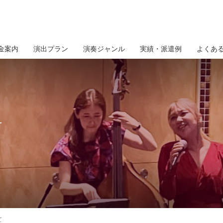
金案内
演出プラン
演奏ジャンル
実績・派遣例
よくあ
G
て