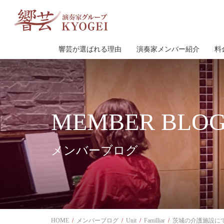
響芸が選ばれる理由
演奏家メンバー紹介
料
MEMBER BLO
メンバーブログ
HOME
メンバーブログ
Unit
Familliar
茨城の介護施設に