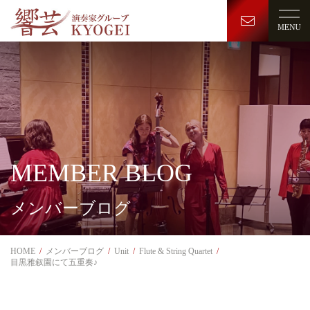
MEMBER BLOG
メンバーブログ
HOME
メンバーブログ
Unit
Flute & String Quartet
目黒雅叙園にて五重奏♪