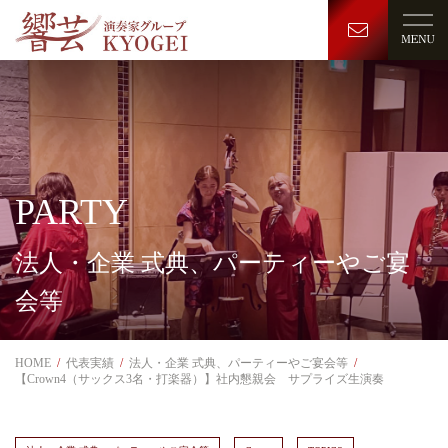
PARTY
法人・企業 式典、パーティーやご宴
会等
HOME
代表実績
法人・企業 式典、パーティーやご宴会等
【Crown4（サックス3名・打楽器）】社内懇親会 サプライズ生演奏