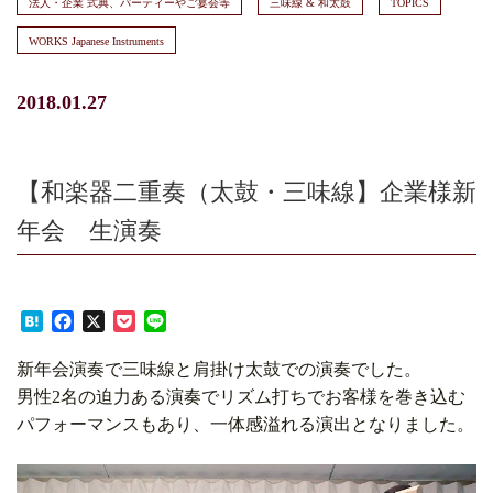
法人・企業 式典、パーティーやご宴会等
三味線 & 和太鼓
TOPICS
WORKS Japanese Instruments
2018.01.27
【和楽器二重奏（太鼓・三味線】企業様新
年会 生演奏
Hatena
Facebook
X
Pocket
Line
新年会演奏で三味線と肩掛け太鼓での演奏でした。
男性2名の迫力ある演奏でリズム打ちでお客様を巻き込む
パフォーマンスもあり、一体感溢れる演出となりました。