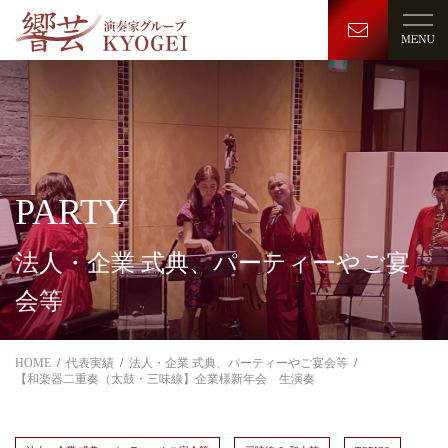
PARTY
法人・企業 式典、パーティーやご宴
会等
HOME
代表実績
法人・企業 式典、パーティーやご宴会等
【和楽器二重奏（太鼓・三味線】企業様新年会 生演奏