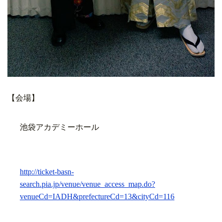
【会場】
池袋アカデミーホール
http://ticket-basn-
search.pia.jp/venue/venue_access_map.do?
venueCd=IADH&prefectureCd=13&cityCd=116