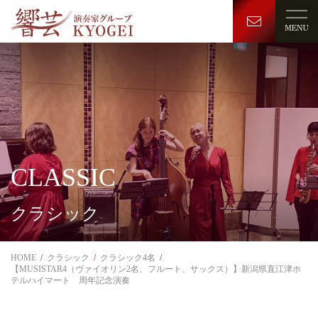
CLASSIC
クラシック
HOME
クラシック
クラシック4名
【MUSISTAR4（ヴァイオリン2名、フルート、サックス）】新潟県直江津ホ
テルハイマート 周年記念演奏