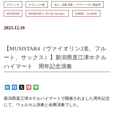
クラシック
クラシック4名
法人・企業 式典、パーティーやご宴会等
MUSISTAR
MUSISTAR４（Fl Vn1 Vn2 Sax）
WORKS CLASSIC
2023.12.10
【MUSISTAR4（ヴァイオリン2名、フル
ート、サックス）】新潟県直江津ホテル
ハイマート 周年記念演奏
Hatena
Facebook
X
Pocket
Line
新潟県直江津ホテルハイマートで開催されました周年記念
にて、ウェルカム演奏と余興演奏でした。