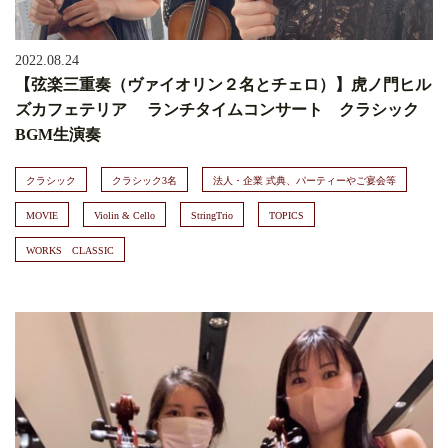
2022.08.24
【弦楽三重奏（ヴァイオリン２名とチェロ）】虎ノ門ヒル
ズカフェテリア ランチタイムコンサート クラシック
BGM生演奏
クラシック
クラシック3名
法人・企業 式典、パーティーやご宴会等
MOVIE
Violin & Cello
StringTrio
TOPICS
WORKS CLASSIC