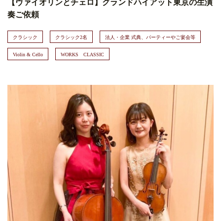
【ヴァイオリンとチェロ】グランドハイアット東京の生演
奏ご依頼
クラシック
クラシック2名
法人・企業 式典、パーティーやご宴会等
Violin & Cello
WORKS CLASSIC